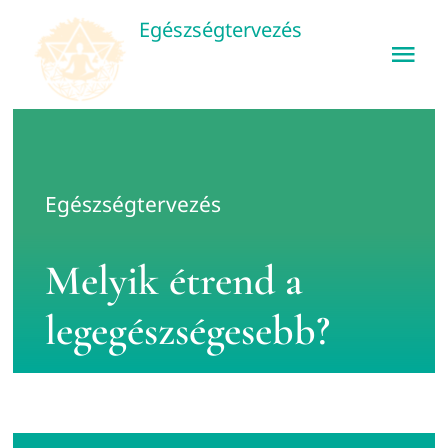
Kihagyás
Egészségtervezés
Tog
Nav
Egészségtervezés
Mivel fordulhatsz
Egészségtervezés
Rólam
Melyik étrend a
legegészségesebb?
Konzultáció
Blog