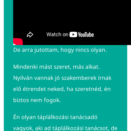
Én azért tanultam táplálkozás
tudományt, hogy erre a kérdésre
választ kapjak.
De arra jutottam, hogy nincs olyan.
Mindenki mást szeret, más alkat.
Nyilván vannak jó szakemberek írnak
elő étrendet neked, ha szeretnéd, én
biztos nem fogok.
Én olyan táplálkozási tanácsadó
vagyok, aki ad táplálkozási tanácsot, de