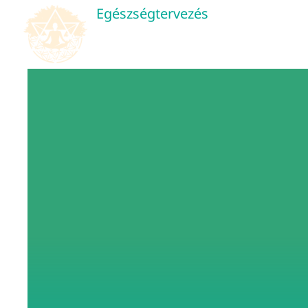
Kihagyás
Egészségtervezés