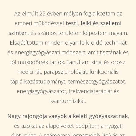
Az elmúlt 25 évben mélyen foglalkoztam az
emberi működéssel
testi, lelki és szellemi
szinten
, és számos területen képeztem magam.
Elsajátítottam minden olyan lelki oldó technikát
és energiagyógyászati módszert, amit tisztának és
jól működőnek tartok. Tanultam kínai és orosz
medicinát, parapszichológiát, funkcionális
táplálkozástudományt, természetgyógyászatot,
energiagyógyászatot, frekvenciaterápiát és
kvantumfizikát.
Nagy rajongója vagyok a keleti gyógyászatnak
,
és azokat az alapelveket beépítem a nyugati
életünkbe. A számomra legnagyobb kihívás az