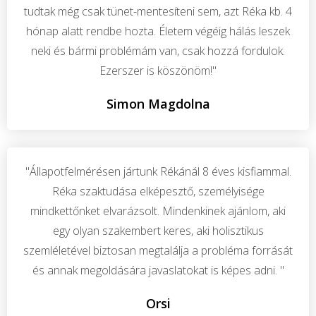
tudtak még csak tünet-mentesíteni sem, azt Réka kb. 4
hónap alatt rendbe hozta. Életem végéig hálás leszek
neki és bármi problémám van, csak hozzá fordulok.
Ezerszer is köszönöm!"
Simon Magdolna
"Állapotfelmérésen jártunk Rékánál 8 éves kisfiammal.
Réka szaktudása elképesztő, személyisége
mindkettőnket elvarázsolt. Mindenkinek ajánlom, aki
egy olyan szakembert keres, aki holisztikus
szemléletével biztosan megtalálja a probléma forrását
és annak megoldására javaslatokat is képes adni. "
Orsi