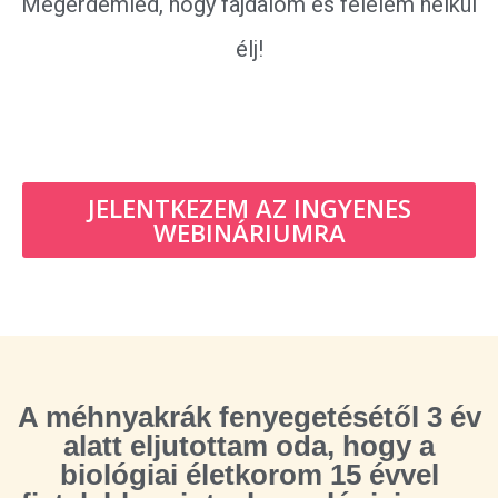
Megérdemled, hogy fájdalom és félelem nélkül
élj!
JELENTKEZEM AZ INGYENES
WEBINÁRIUMRA
A méhnyakrák fenyegetésétől 3 év
alatt eljutottam oda, hogy a
biológiai életkorom 15 évvel