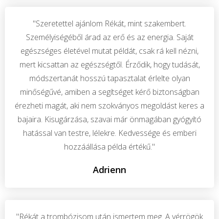
"Szeretettel ajánlom Rékát, mint szakembert.
Személyiségéből árad az erő és az energia. Saját
egészséges életével mutat példát, csak rá kell nézni,
mert kicsattan az egészségtől. Érződik, hogy tudását,
módszertanát hosszú tapasztalat érlelte olyan
minőségűvé, amiben a segítséget kérő biztonságban
érezheti magát, aki nem szokványos megoldást keres a
bajaira. Kisugárzása, szavai már önmagában gyógyító
hatással van testre, lélekre. Kedvessége és emberi
hozzáállása példa értékű."
Adrienn
"Rékát a trombózisom után ismertem meg. A vérrögök