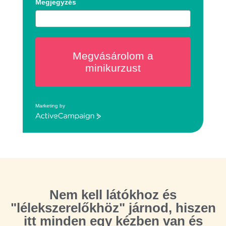
Megjegyzés
Megvásárolom a
minikurzust
Marketing by
ActiveCampaign
Nem kell látókhoz és
"lélekszerelőkhöz" járnod, hiszen
itt minden egy kézben van és