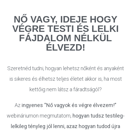
NŐ VAGY, IDEJE HOGY
VÉGRE TESTI ÉS LELKI
FÁJDALOM NÉLKÜL
ÉLVEZD!
Szeretnéd tudni, hogyan lehetsz nőként és anyaként
is sikeres és élhetsz teljes életet akkor is, ha most
kettőig nem látsz a fáradtságól?
Az
ingyenes “Nő vagyok és végre élvezem!”
webináriumon megmutatom,
hogyan tudsz testileg-
lelkileg tényleg jól lenni, azaz hogyan tudod újra