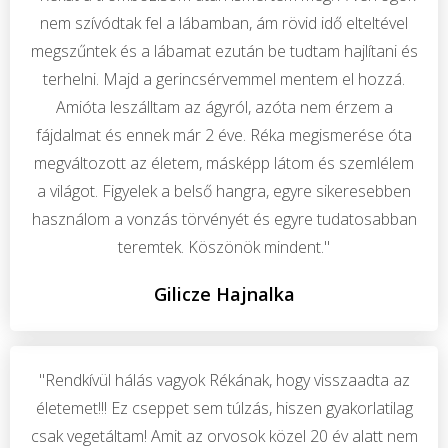
nem szívódtak fel a lábamban, ám rövid idő elteltével
megszűntek és a lábamat ezután be tudtam hajlítani és
terhelni. Majd a gerincsérvemmel mentem el hozzá.
Amióta leszálltam az ágyról, azóta nem érzem a
fájdalmat és ennek már 2 éve. Réka megismerése óta
megváltozott az életem, másképp látom és szemlélem
a világot. Figyelek a belső hangra, egyre sikeresebben
használom a vonzás törvényét és egyre tudatosabban
teremtek. Köszönök mindent."
Gilicze Hajnalka
"Rendkívül hálás vagyok Rékának, hogy visszaadta az
életemet!!! Ez cseppet sem túlzás, hiszen gyakorlatilag
csak vegetáltam! Amit az orvosok közel 20 év alatt nem