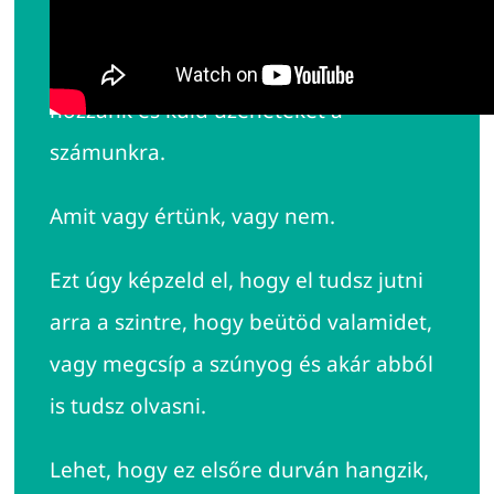
A lelkünknek van egy sajátságos
nyelve. A testünk nyelvén beszél
hozzánk és küld üzeneteket a
számunkra.
Amit vagy értünk, vagy nem.
Ezt úgy képzeld el, hogy el tudsz jutni
arra a szintre, hogy beütöd valamidet,
vagy megcsíp a szúnyog és akár abból
is tudsz olvasni.
Lehet, hogy ez elsőre durván hangzik,