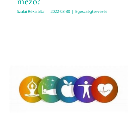
mező?
Szalai Réka
által
|
2022-03-30
|
Egészségtervezés
Az egészség tervezhető
Egészségtervezés