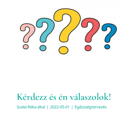
Kapcso
Kérdezz és én válaszolok!
Egészségtervezés
Kérdezz és én válaszolok!
Szalai Réka
által
|
2022-05-01
|
Egészségtervezés