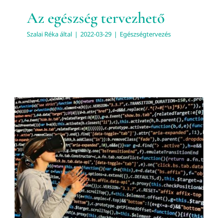
Az egészség tervezhető
Szalai Réka
által
|
2022-03-29
|
Egészségtervezés
Miért tervezhető az egészség?
Egészségtervezés