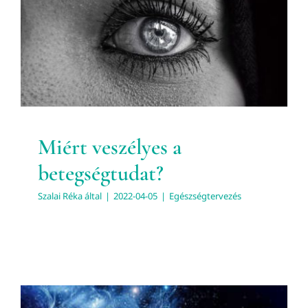
betegségtudat?
Egészségtervezés
Miért veszélyes a
betegségtudat?
Szalai Réka
által
|
2022-04-05
|
Egészségtervezés